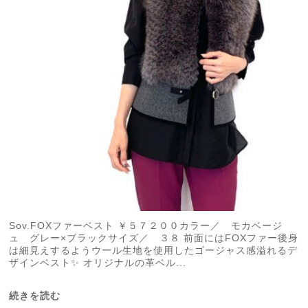
Sov.FOXファーベスト ￥５７２００カラー／ モカベージ
ュ グレー×ブラックサイズ／ ３８ 前面にはFOXファー後身
は細見えするようウール生地を使用したゴージャス感溢れるデ
ザインベスト✨ オリジナルの革ベル...
続きを読む