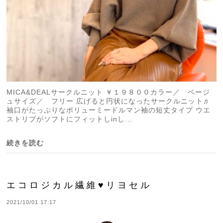
MICA&DEALサークルニット ￥１９８００カラー／ ベージ
ュサイズ／ フリー 広げると円状になったサークルニット♬
袖口がたっぷりなボリューミードルマン袖の短丈タイプ ウエ
ストリブがソフトにフィットしinし...
続きを読む
エコロジカル繊維♥リヨセル
2021/10/01 17:17