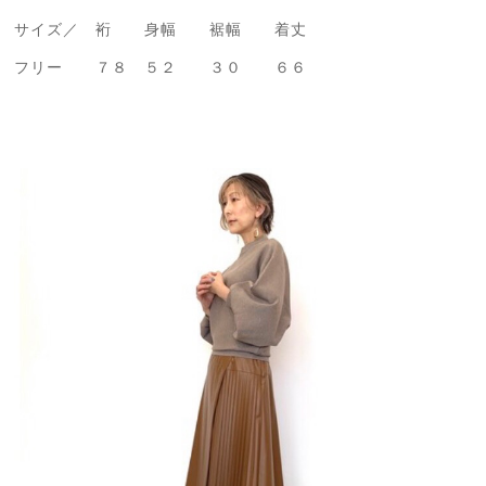
サイズ／ 裄 身幅 裾幅 着丈
フリー ７８ ５２ ３０ ６６