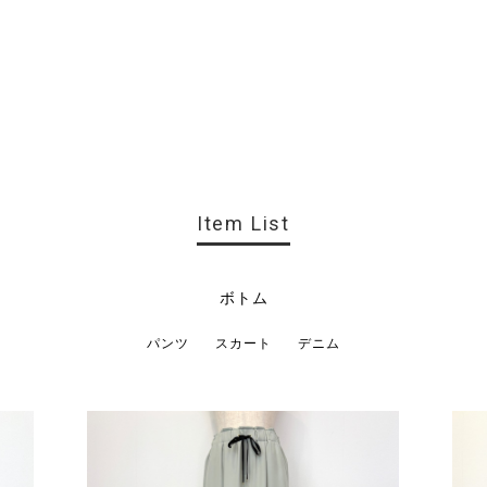
Item List
ボトム
パンツ
スカート
デニム