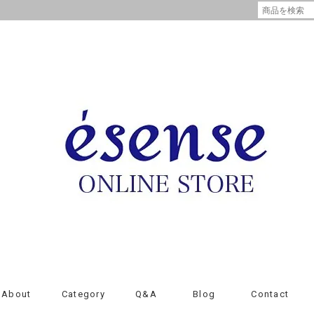
About
Category
Q&A
Blog
Contact