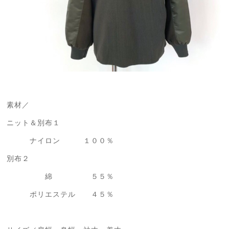
素材／
ニット＆別布１
ナイロン １００％
別布２
綿 ５５％
ポリエステル ４５％