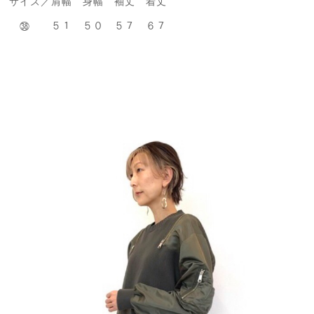
サイズ／肩幅 身幅 袖丈 着丈
㊳ ５１ ５０ ５７ ６７