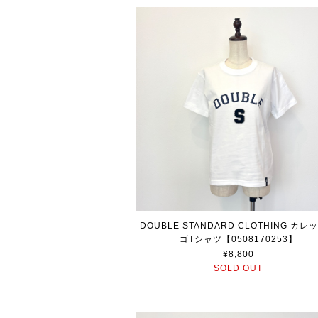
DOUBLE STANDARD CLOTHING カレ
ゴTシャツ【0508170253】
¥8,800
SOLD OUT