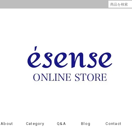
About
Category
Q&A
Blog
Contact