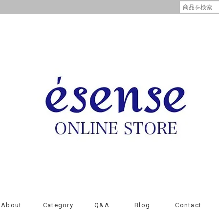
About
Category
Q&A
Blog
Contact