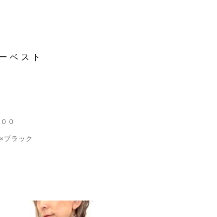
ーベスト
００
×ブラック