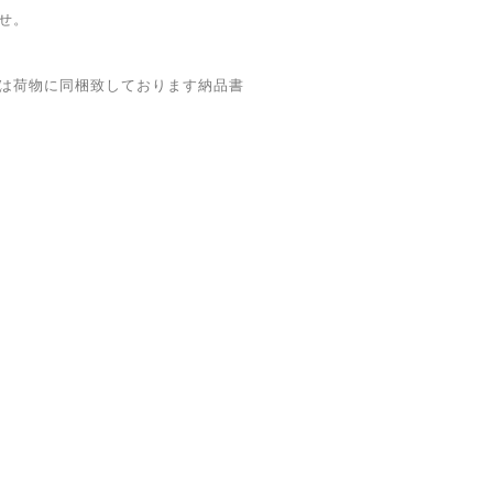
せ。
は荷物に同梱致しております納品書