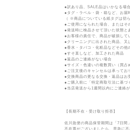
●訳あり品、SALE品はいかなる
●タグ・ラベル・袋・箱など、お届
（ ※商品についている紙タグは切
●ご使用になられた場合、またはそ
●発送時に検品させて頂いた状態と
●お客様の責任で、商品が破損して
●クリーニングに出された商品、又
●香水・タバコ・化粧品などその他
●すそ直しなど、加工された商品
●返品のご連絡がない場合
●サイズ・色違いの複数買い（買占
●ご注文後のキャンセルは承ってお
●交換商品の更なる交換・返品はお
●ご購入前に「特定商取引法に基づ
●当店発送から1週間以内にご連絡
【長期不在・受け取り拒否】
佐川急便の商品保管期間は「7日間
不在票がございましたら、早急に不