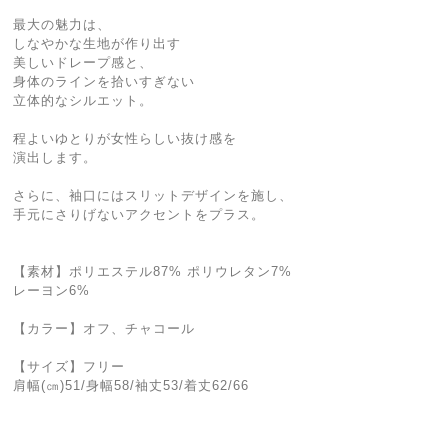
最大の魅力は、
しなやかな生地が作り出す
美しいドレープ感と、
身体のラインを拾いすぎない
立体的なシルエット。
程よいゆとりが女性らしい抜け感を
演出します。
さらに、袖口にはスリットデザインを施し、
手元にさりげないアクセントをプラス。
【素材】ポリエステル87% ポリウレタン7%
レーヨン6%
【カラー】オフ、チャコール
【サイズ】フリー
肩幅(㎝)51/身幅58/袖丈53/着丈62/66