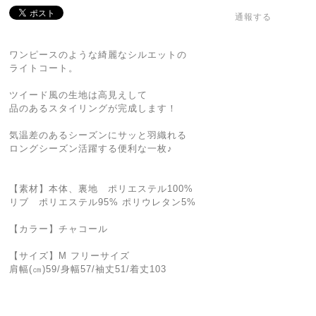
通報する
ワンピースのような綺麗なシルエットの
ライトコート。
ツイード風の生地は高見えして
品のあるスタイリングが完成します！
気温差のあるシーズンにサッと羽織れる
ロングシーズン活躍する便利な一枚♪
【素材】本体、裏地 ポリエステル100%
リブ ポリエステル95% ポリウレタン5%
【カラー】チャコール
【サイズ】M フリーサイズ
肩幅(㎝)59/身幅57/袖丈51/着丈103