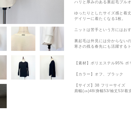
ハリと厚みのある裏起毛プル
ゆったりとしたサイズ感と着
デイリーに着たくなる1枚。
ニットは苦手という方にはお
裏起毛は外見には分からない
寒さの残る春先にも活躍する
【素材】ポリエステル95% ポ
【カラー】オフ、ブラック
【サイズ】38 フリーサイズ
肩幅(㎝)48/身幅53/袖丈53/着丈