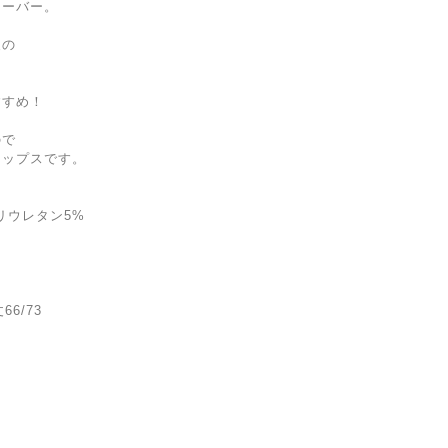
オーバー。
丈の
すすめ！
ので
トップスです。
リウレタン5%
66/73