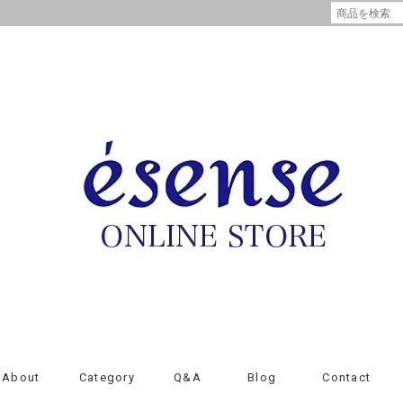
About
Category
Q&A
Blog
Contact