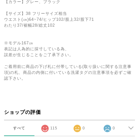
【カラー】グレー、ブラック
【サイズ】38 フリーサイズ相当
ウエスト(㎝)64~74/ヒップ102/股上32/股下71
わたり37/裾幅28/総丈102
※モデル167㎝
表記は人為的に採寸している為、
誤差が生じることをご了承下さい。
ご着用前に商品の下げ札に付帯している(取り扱いに関する注意事
項)の札、商品の内側に付いている洗濯タグの注意事項を必ずご確
認下さい。
ショップの評価
すべて
115
0
0