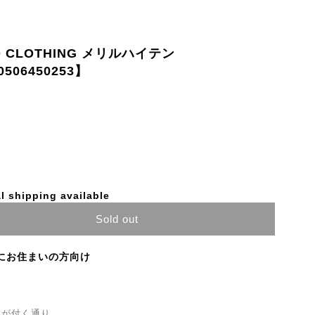
D CLOTHING メリルハイテン
06450253】
l shipping available
Sold out
にお住まいの方向け
名が付く通り、