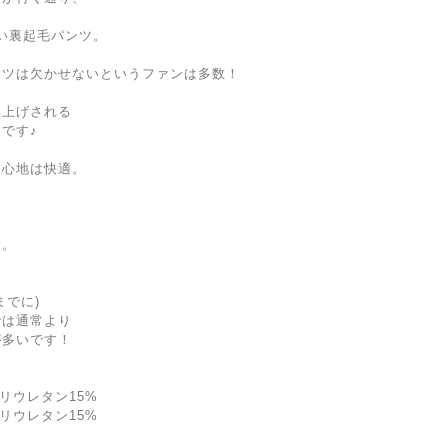
かい裏起毛パンツ。
ンツは欠かせないというファンは多数！
い上げされる
です♪
き心地は快適。
な
す。
までに)
では通常より
が多いです！
ポリウレタン15%
ポリウレタン15%