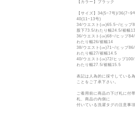
【カラー】ブラック
【サイズ】34(5~7号)/36(7~9号
40(11~13号)
34/ウエスト(㎝)65.5~/ヒップ8
股下73.5/わたり幅24.5/裾幅1
36/ウエスト(㎝)68~/ヒップ84
わたり幅26/裾幅14
38/ウエスト(㎝)71~/ヒップ86
わたり幅27/裾幅14.5
40/ウエスト(㎝)72/ヒップ100/
わたり幅27.5/裾幅15.5
表記は人為的に採寸している
ことをご了承下さい。
ご着用前に商品の下げ札に付帯
札、商品の内側に
付いている洗濯タグの注意事