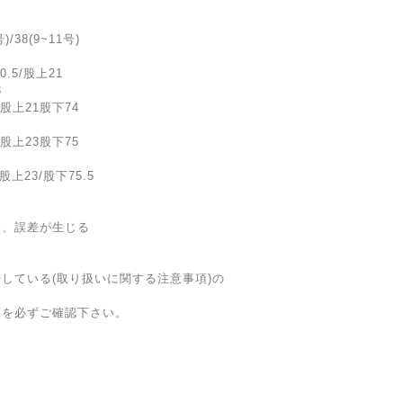
)/38(9~11号)
0.5/股上21
3
/股上21股下74
/股上23股下75
股上23/股下75.5
為、誤差が生じる
している(取り扱いに関する注意事項)の
項を必ずご確認下さい。