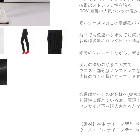
抜群のストレッチ性を誇る
SOV.定番の人気パンツの暖
寒いシーズンはこの裏起毛パ
店頭でも色違いを求めてお買
お客様多数のロングヒット商品
細身のシルエットながら、穿
安定の深めの穿きこみ丈で
ウエスト部分はノンストレス
太幅のゴム仕様になっていま
◎通販サイトのお客様へ(参考
伸縮性に優れている為、店頭
ワンサイズ下を購入される方
【素材】本体 ナイロン85% 
ウエストゴム ナイロン85% 