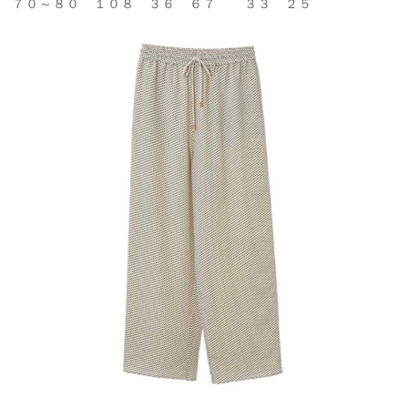
７０～８０ １０８ ３６ ６７ ３３ ２５