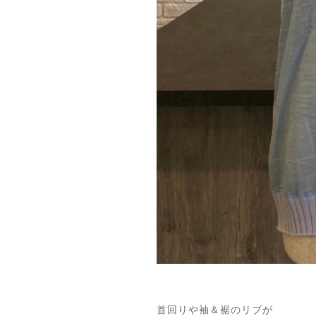
首回りや袖＆裾のリブが