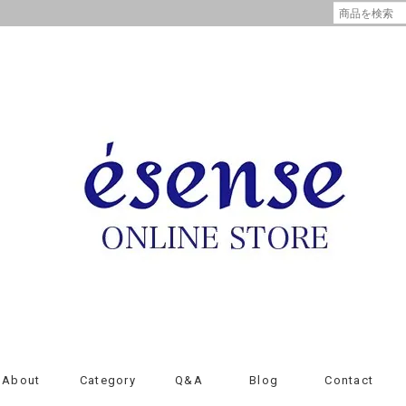
About
Category
Q&A
Blog
Contact