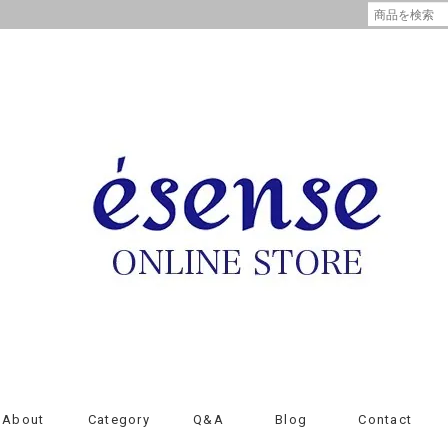
About
Category
Q&A
Blog
Contact