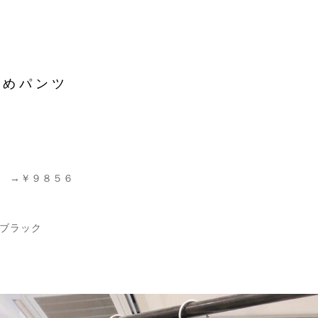
すめパンツ
 →￥９８５６
ック