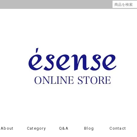
About
Category
Q&A
Blog
Contact