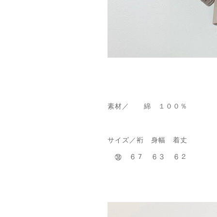
素材／ 綿 １００％
サイズ／裄 身幅 着丈
㊳ ６７ ６３ ６２