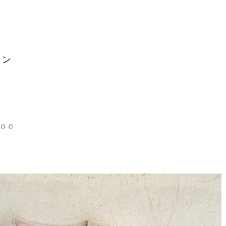
ゾン
００