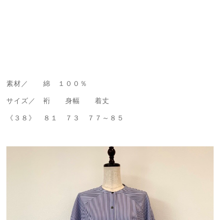
素材／ 綿 １００％
サイズ／ 裄 身幅 着丈
《３８》 ８１ ７３ ７７～８５