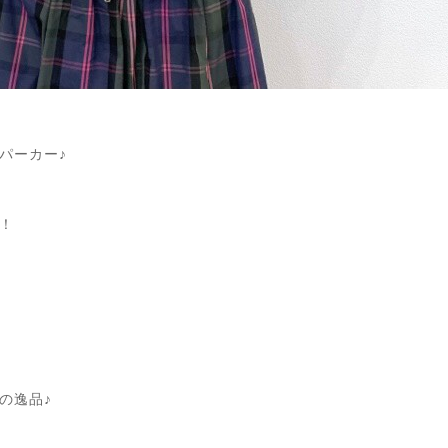
パーカー♪
！
の逸品♪