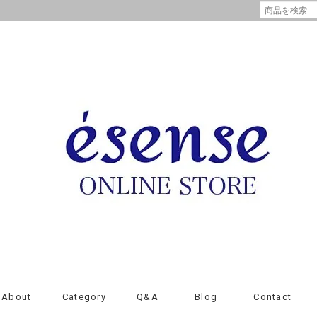
About
Category
Q&A
Blog
Contact