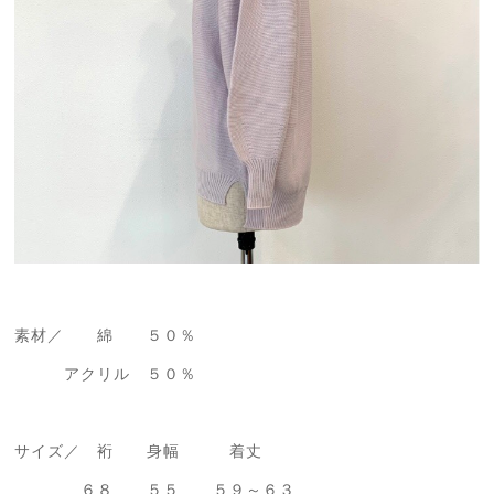
素材／ 綿 ５０％
アクリル ５０％
サイズ／ 裄 身幅 着丈
６８ ５５ ５９～６３