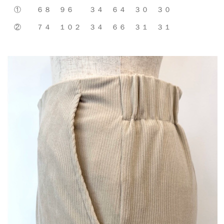
① ６８ ９６ ３４ ６４ ３０ ３０
② ７４ １０２ ３４ ６６ ３１ ３１