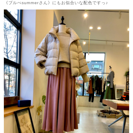
《ブルべsummerさん》にもお似合いな配色ですっ♪