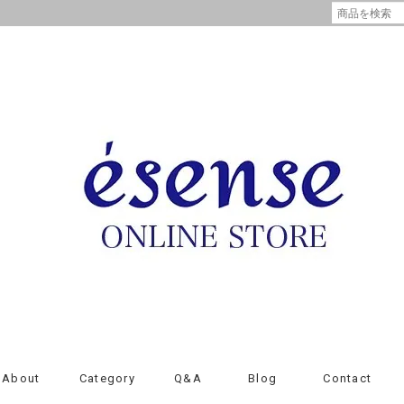
About
Category
Q&A
Blog
Contact