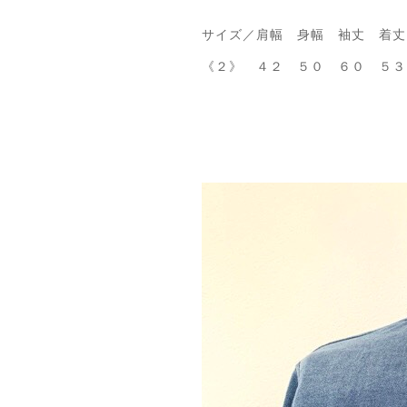
サイズ／肩幅 身幅 袖丈 着丈
《２》 ４２ ５０ ６０ ５