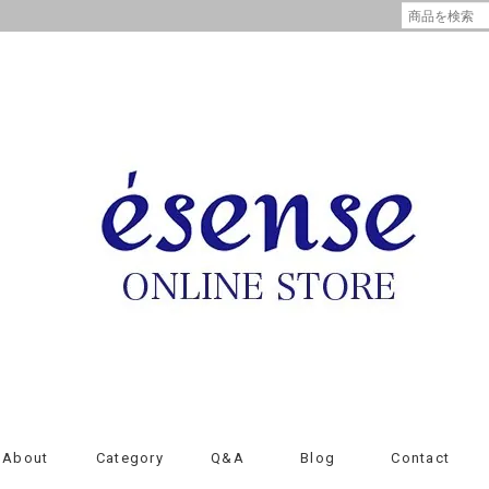
About
Category
Q&A
Blog
Contact