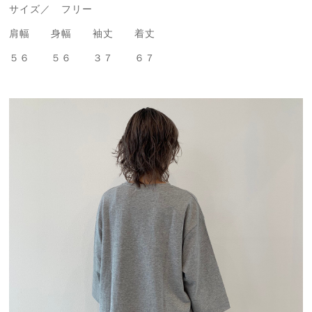
サイズ／ フリー
肩幅 身幅 袖丈 着丈
５６ ５６ ３７ ６７