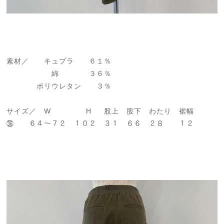
素材／ キュプラ ６１％
綿 ３６％
ポリウレタン ３％
サイズ／ W H 股上 股下 わたり 裾幅
㊱ ６４～７２ １０２ ３１ ６６ ２８ １２