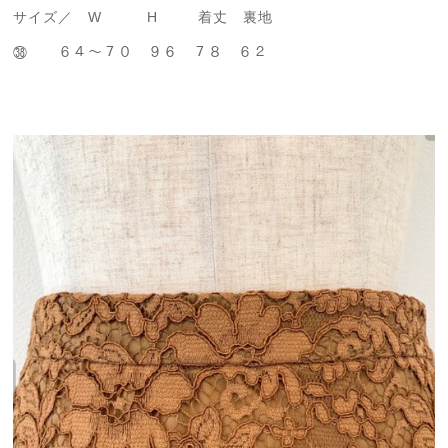
サイズ／ W H 着丈 裏地
㊳ ６４～７０ ９６ ７８ ６２