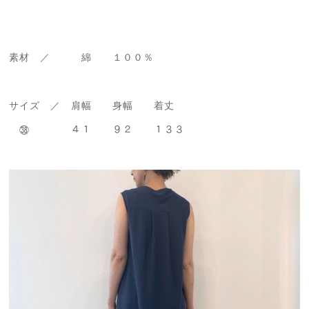
素材 ／ 綿 １００％
サイズ ／ 肩幅 身幅 着丈
㊳ ４１ ９２ １３３