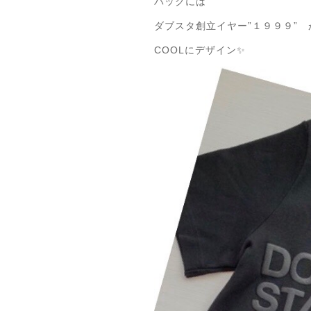
バックには
ダブスタ創立イヤー”１９９９” 
COOLにデザイン✨