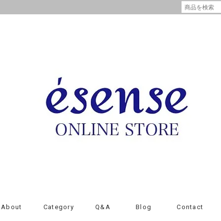
About
Category
Q&A
Blog
Contact