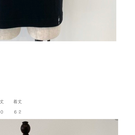
袖丈 着丈
２０ ６２