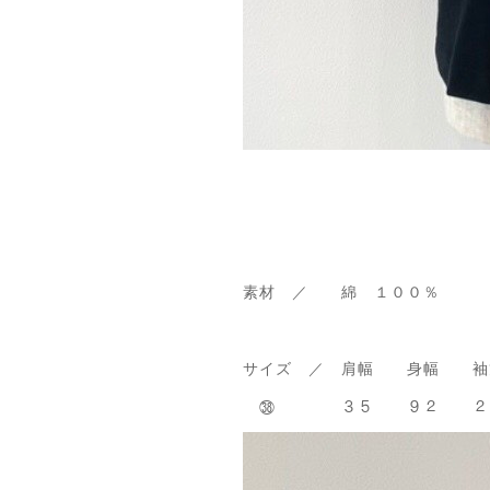
素材 ／ 綿 １００％
サイズ ／ 肩幅 身幅 
㊳ ３５ ９２ 