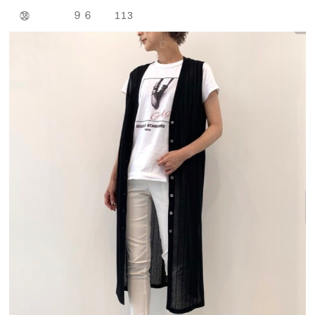
㊳ ９６ 113