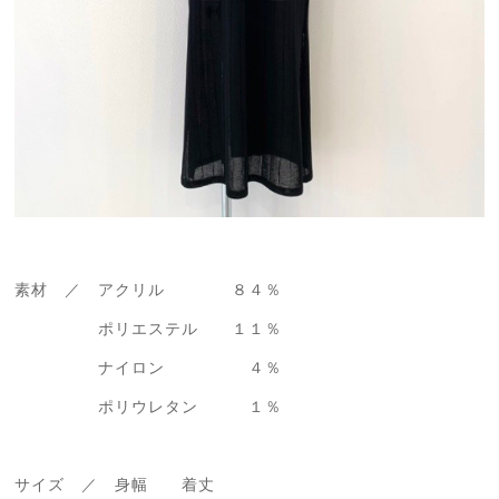
素材 ／ アクリル ８４％
ポリエステル １１％
ナイロン ４％
ポリウレタン １％
サイズ ／ 身幅 着丈