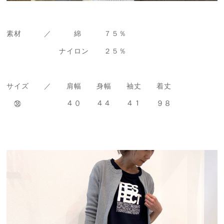
素材 ／ 綿 ７５％
ナイロン ２５％
サイズ ／ 肩幅 身幅 袖丈 着丈
㊳ ４０ ４４ ４１ ９８