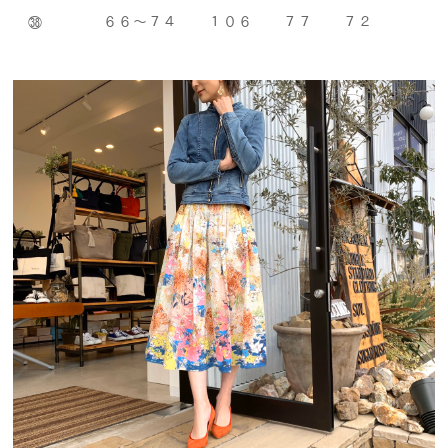
㊳ ６６～７４ １０６ ７７ ７２