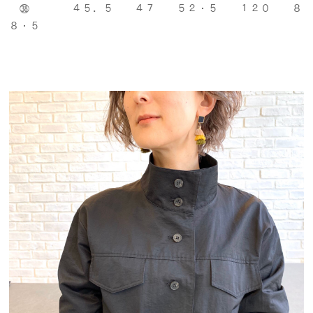
㊳ ４５．５ ４７ ５２・５ １２０ ８
８・５