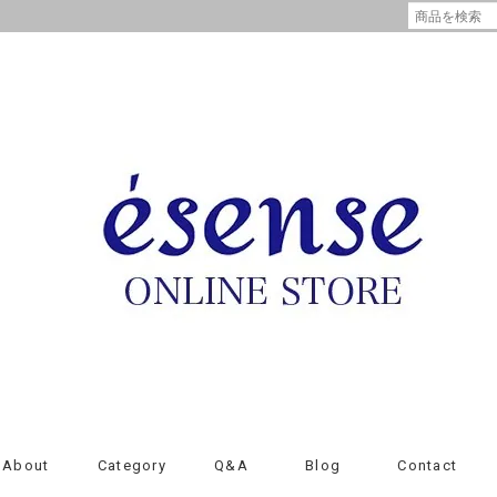
About
Category
Q&A
Blog
Contact