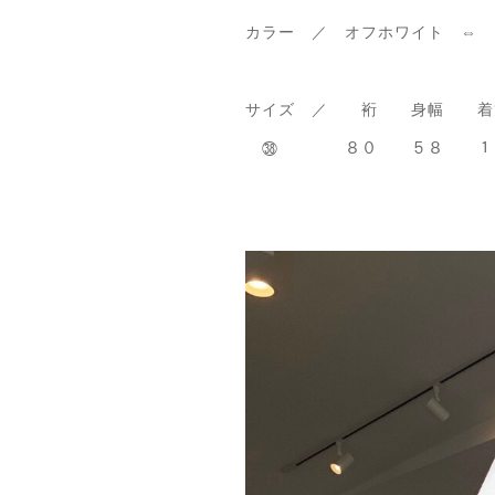
カラー ／ オフホワイト ⇔
サイズ ／ 裄 身幅 着
㊳ ８０ ５８ １