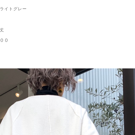
 ライトグレー
丈
００