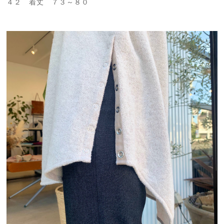
４２ 着丈 ７３～８０