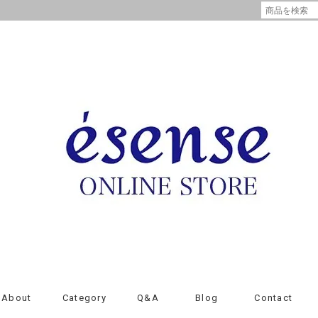
About
Category
Q&A
Blog
Contact