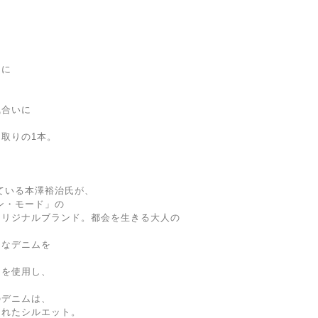
に
うに
風合いに
取りの1本。
している本澤裕治氏が、
ーン・モード」の
オリジナルブランド。都会を生きる大人の
クなデニムを
クを使用し、
のデニムは、
されたシルエット。