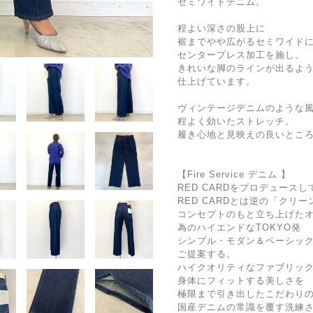
セミワイドデニム。
程よい深さの股上に
裾までやや広がるセミワイド
センタープレス加工を施し、
きれいな脚のラインが出るよ
仕上げています。
ヴィンテージデニムのような
程よく効いたストレッチ。
履き心地と見映えの良いところ
【Fire Service デニム 】
RED CARDをプロデュース
RED CARDとは逆の「クリ
コンセプトのもと立ち上げた
為のハイエンドなTOKYO発
シンプル・モダン＆ベーシッ
ご提案する。
ハイクオリティなファブリッ
身体にフィットする美しさを
極限まで引き出したこだわり
国産デニムの常識を覆す洗練