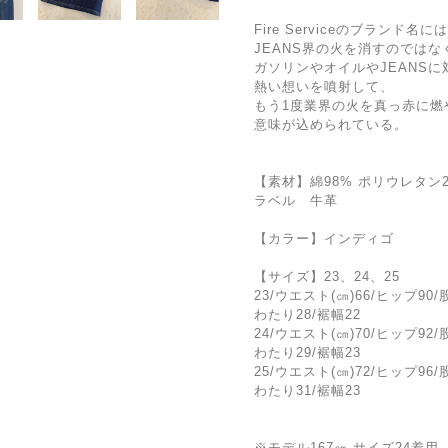
Fire Serviceのブランド名に
JEANS界の火を消すのではな
ガソリンやオイルやJEANSに
熱い想いを噴射して、
もう1度業界の火を真っ赤に燃
意味が込められている。
【素材】綿98% ポリウレタン
ラベル 牛革
【カラー】インディゴ
【サイズ】23、24、25
23/ウエスト(㎝)66/ヒップ90/
わたり28/裾幅22
24/ウエスト(㎝)70/ヒップ92/
わたり29/裾幅23
25/ウエスト(㎝)72/ヒップ96/
わたり31/裾幅23
※モデル167㎝ サイズ24着用