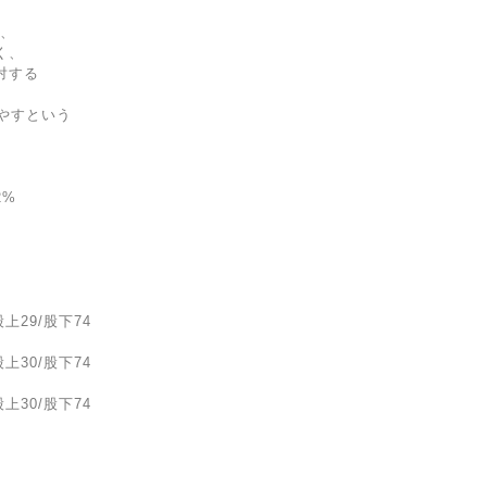
は、
く、
対する
やすという
2%
股上29/股下74
股上30/股下74
股上30/股下74