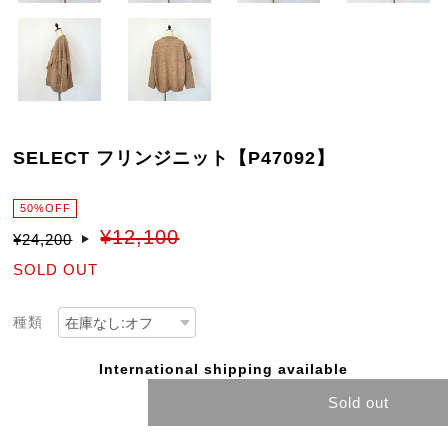
SELECT フリンジニット【P47092】
50%OFF
¥12,100
¥24,200
SOLD OUT
種類
International shipping available
Sold out