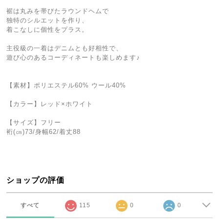
裾は丸みを帯びたラウンドヘムで
独特のシルエットを作り、
着こなしに個性をプラス。
主役級の一着はデニムとも好相性で、
遊び心のあるコーディネートも楽しめます♪
【素材】ポリエステル60% ウール40%
【カラー】レッド×ホワイト
【サイズ】フリー
裄(㎝)73/身幅62/着丈88
ショップの評価
すべて
115
0
0