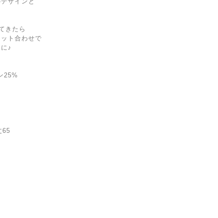
のデザインと
てきたら
ニット合わせで
に♪
ン25%
丈65