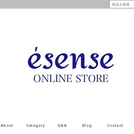
About
Category
Q&A
Blog
Contact