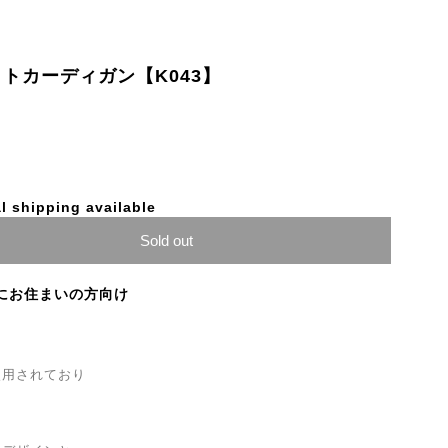
ットカーディガン【K043】
l shipping available
Sold out
にお住まいの方向け
使用されており